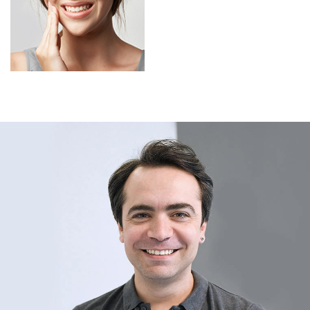
Kayıp dişlerin köklerinin yerini
ama ne kadar sağlıklı olursak
alarak dişsiz bölgeye diş (kron)
olalım zamanla dişler lekelenir
yapılmasına olanak sağlar.
ve parlaklıklarını kaybederler.
Ağız ve çene cerrahisi, Boding,
Diş eti hastalıkları tedavisi ve
ağız hijyeni, Kanal tedavisi,
Lamina(yaprak porselen)
uygulamaları, Porselen
dolgular (inley-onley), Sabit
protez (kuron ve köprü).