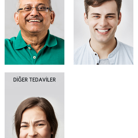
DSD yi (Digital Smile Design)
Estetik diş hekimliğinin amacı
en basit ifadeyle yeni
dişlerinizde ve gülüşünüzde
gülüşünüz ile test sürüşü
pozitif bir değişim
yapmak olarak
yaratmaktır.
tanımlayabiliriz.
DİĞER TEDAVİLER
Dental implantal günümüzde
diş kayıplarında en etkili tedavi
Hepimiz temiz, beyaz ve
yöntemi olarak kabul ediliyor.
sağlıklı görünen dişler isteriz,