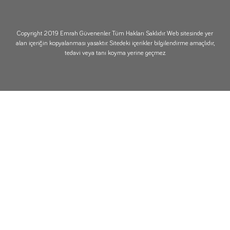
Copyright 2019 Emrah Güvenenler. Tüm Hakları Saklıdır. Web sitesinde yer
alan içeriğin kopyalanması yasaktır. Sitedeki içerikler bilgilendirme amaçlıdır,
tedavi veya tanı koyma yerine geçmez.