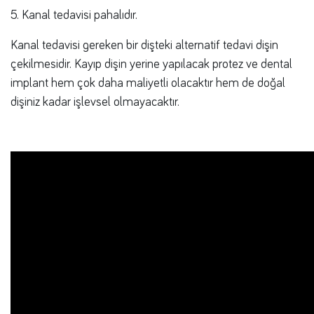
5. Kanal tedavisi pahalıdır.
Kanal tedavisi gereken bir dişteki alternatif tedavi dişin
çekilmesidir. Kayıp dişin yerine yapılacak protez ve dental
implant hem çok daha maliyetli olacaktır hem de doğal
dişiniz kadar işlevsel olmayacaktır.