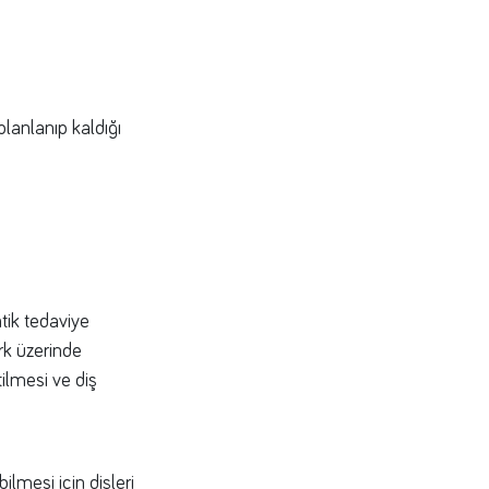
 planlanıp kaldığı
tik tedaviye
rk üzerinde
tilmesi ve diş
ilmesi için dişleri