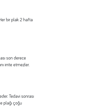
Her bir plak 2 hafta
ması son derece
ı irrite etmezler.
eder. Tedavi sonrası
ce plağı çoğu