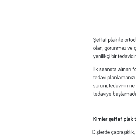
Şeffaf plak ile ortod
olan, görünmez ve çık
yenilikçi bir tedavidir
İlk seansta alınan fo
tedavi planlamanızı 
sürcini, tedavinin n
tedaviye başlamadan
Kimler şeffaf plak 
Dişlerde çapraşıklık, 