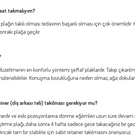
saat takmalıyım?
lağın takılı olması tedavinin başarılı olması için çok önemlidir. 
onraki plağa geçilir.
?
üzeltmenin en konforlu yöntemi şeffaf plaklardır. Takıp çıkarıl
mizlenebilirler. Konuşma bozukluğuna neden olmaz, ağız dokuların
iner (diş arkası teli) takılması gerekiyor mu?
ı vardır ve eski pozisyonlarına dönme eğilimleri uzun süre devam 
iştirme plağı, daha sonra 4 hafta sadece gece takacağınız bir ge
ncak tam bir stabilite için sabit retainer takılmasını öneriyoruz.