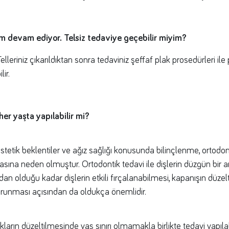
m devam ediyor. Telsiz tedaviye geçebilir miyim?
 Telleriniz çıkarıldıktan sonra tedaviniz şeffaf plak prosedürleri ile
ir.
er yaşta yapılabilir mi?
etik beklentiler ve ağız sağlığı konusunda bilinçlenme, ortodon
asına neden olmuştur. Ortodontik tedavi ile dişlerin düzgün bir a
ıdan olduğu kadar dişlerin etkili fırçalanabilmesi, kapanışın düzel
orunması açısından da oldukça önemlidir.
kların düzeltilmesinde yaş sınırı olmamakla birlikte tedavi yapılab