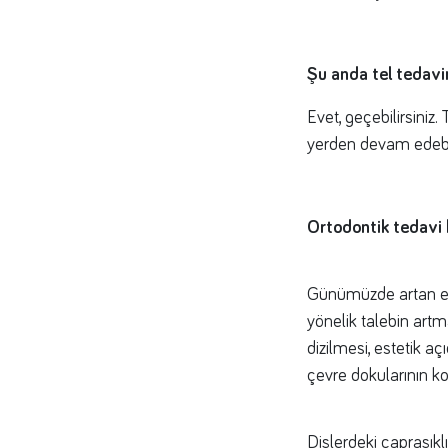
Şu anda tel tedavi
Evet, geçebilirsiniz.
yerden devam edebil
Ortodontik tedavi h
Günümüzde artan est
yönelik talebin artm
dizilmesi, estetik aç
çevre dokularının k
Dişlerdeki çapraşıklı