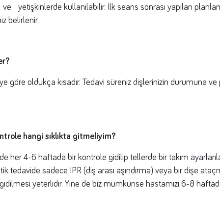
e yetişkinlerde kullanılabilir. İlk seans sonrası yapılan planl
 belirlenir.
er?
viye göre oldukça kısadır. Tedavi süreniz dişlerinizin durumuna 
trole hangi sıklıkta gitmeliyim?
ide her 4-6 haftada bir kontrole gidilip tellerde bir takım ayarlar
ontik tedavide sadece IPR (diş arası aşındırma) veya bir dişe ata
idilmesi yeterlidir. Yine de biz mümkünse hastamızı 6-8 hafta