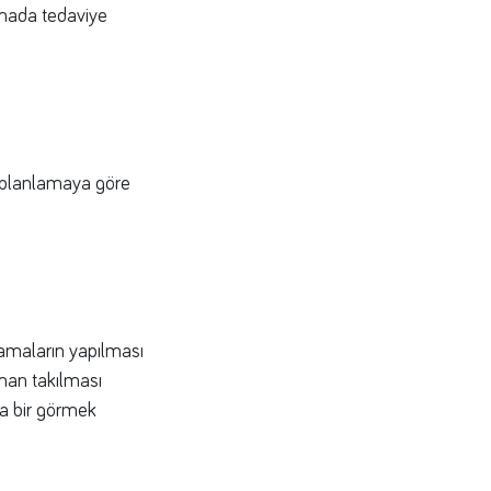
amada tedaviye
ve planlamaya göre
ılamaların yapılması
çman takılması
da bir görmek