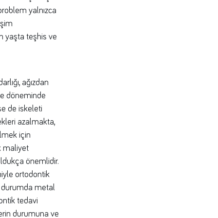
problem yalnızca
işim
n yaşta teşhis ve
rlığı, ağızdan
me döneminde
se de iskeleti
kleri azalmakta,
ilmek için
 maliyet
ldukça önemlidir.
iyle ortodontik
Bu durumda metal
ontik tedavi
şlerin durumuna ve