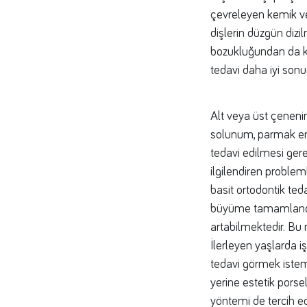
çevreleyen kemik ve
dişlerin düzgün dizi
bozukluğundan da ka
tedavi daha iyi sonu
Alt veya üst çeneni
solunum, parmak e
tedavi edilmesi gerek
ilgilendiren proble
basit ortodontik ted
büyüme tamamlandık
artabilmektedir. Bu
İlerleyen yaşlarda 
tedavi görmek istem
yerine estetik porsel
yöntemi de tercih e