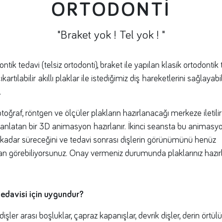
ORTODONTİ
"Braket yok ! Tel yok ! "
ontik tedavi (telsiz ortodonti), braket ile yapılan klasik ortodontik
artılabilir akıllı plaklar ile istediğimiz diş hareketlerini sağlayab
.
toğraf, röntgen ve ölçüler plakların hazırlanacağı merkeze iletilir 
anlatan bir 3D animasyon hazırlanır. İkinci seansta bu animasyon
e kadar süreceğini ve tedavi sonrası dişlerin görünümünü henüz
 görebiliyorsunuz. Onay vermeniz durumunda plaklarınız hazırl
tedavisi için uygundur?
dişler arası boşluklar, çapraz kapanışlar, devrik dişler, derin örtül